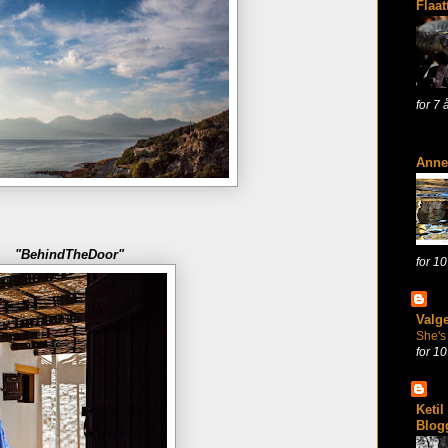
Flaat
for 7 
Anne
"BehindTheDoor"
for 10
Valg
She's
for 10
Ketil
Blog