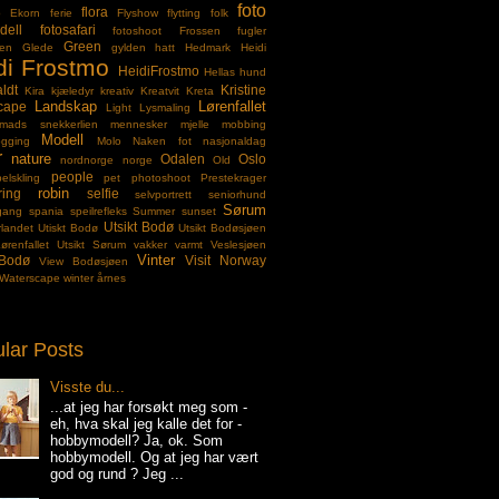
foto
flora
p
Ekorn
ferie
Flyshow
flytting
folk
dell
fotosafari
fotoshoot
Frossen
fugler
Green
gen
Glede
gylden
hatt
Hedmark
Heidi
di Frostmo
HeidiFrostmo
Hellas
hund
aldt
Kristine
Kira
kjæledyr
kreativ
Kreatvit
Kreta
Landskap
Lørenfallet
cape
Light
Lysmaling
mads snekkerlien
mennesker
mjelle
mobbing
Modell
ogging
Molo
Naken fot
nasjonaldag
r
nature
Odalen
Oslo
nordnorge
norge
Old
people
pelskling
pet
photoshoot
Prestekrager
robin
ring
selfie
selvportrett
seniorhund
Sørum
gang
spania
speilrefleks
Summer
sunset
Utsikt Bodø
rlandet
Utiskt Bodø
Utsikt Bodøsjøen
ørenfallet
Utsikt Sørum
vakker
varmt
Veslesjøen
Vinter
Bodø
Visit Norway
View Bodøsjøen
Waterscape
winter
årnes
lar Posts
Visste du...
...at jeg har forsøkt meg som -
eh, hva skal jeg kalle det for -
hobbymodell? Ja, ok. Som
hobbymodell. Og at jeg har vært
god og rund ? Jeg ...