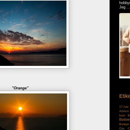
hobbym
Jeg ...
"Orange"
Etike
17.mai
Advent
barn
B
Bodoe
Burøya
Cita
C