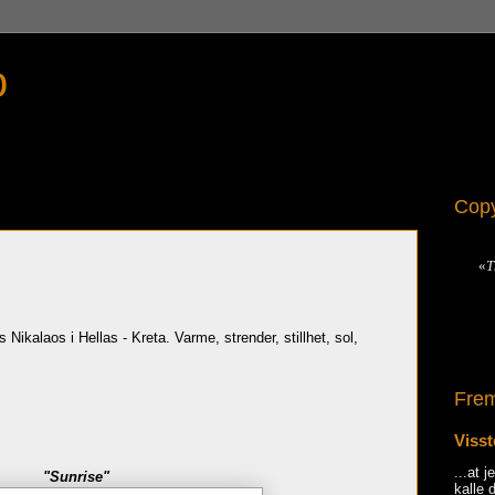
o
Copy
«
T
 Nikalaos i Hellas - Kreta. Varme, strender, stillhet, sol,
Frem
Visst
...at 
"Sunrise"
kalle 