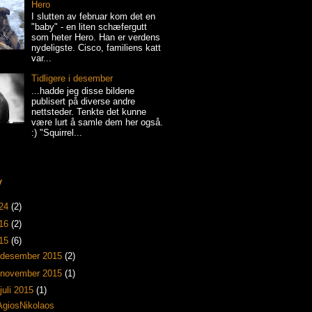
Hero
I slutten av februar kom det en
"baby" - en liten schæfergutt
som heter Hero. Han er verdens
nydeligste. Cisco, familiens katt
var...
Tidligere i desember
...hadde jeg disse bildene
publisert på diverse andre
nettsteder. Tenkte det kunne
være lurt å samle dem her også.
:) "Squirrel...
v
24
(2)
16
(2)
15
(6)
desember 2015
(2)
november 2015
(1)
juli 2015
(1)
AgiosNikolaos