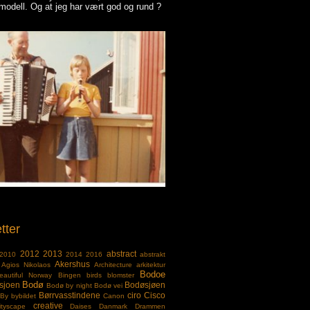
odell. Og at jeg har vært god og rund ?
tter
2012
2013
abstract
2010
2014
2016
abstrakt
Akershus
Agios Nikolaos
Architecture
arkitektur
Bodoe
eautiful Norway
Bingen
birds
blomster
Bodø
sjoen
Bodøsjøen
Bodø by night
Bodø vei
Børrvasstindene
ciro
Cisco
By
bybildet
Canon
creative
ityscape
Daises
Danmark
Drammen