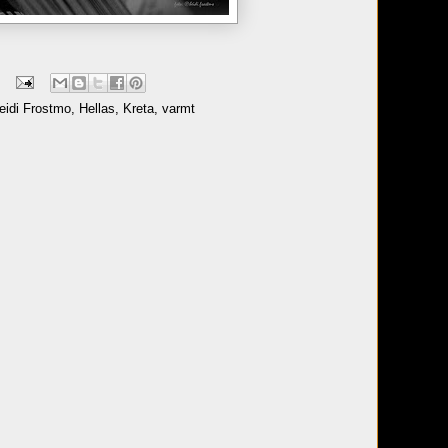
eidi Frostmo
,
Hellas
,
Kreta
,
varmt