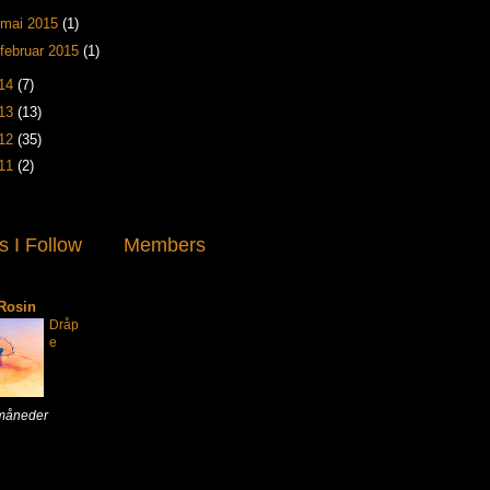
mai 2015
(1)
februar 2015
(1)
14
(7)
13
(13)
12
(35)
11
(2)
s I Follow
Members
 Rosin
Dråp
e
 måneder