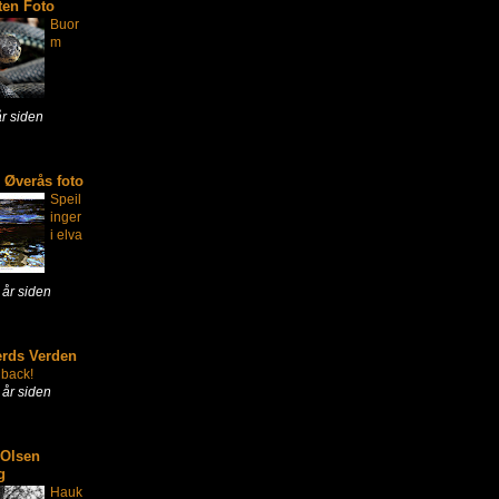
ten Foto
Buor
m
år siden
 Øverås foto
Speil
inger
i elva
 år siden
erds Verden
 back!
 år siden
 Olsen
g
Hauk