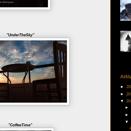
"UnderTheSky"
Arki
►
20
►
20
▼
20
►
►
▼
"CoffeeTime"