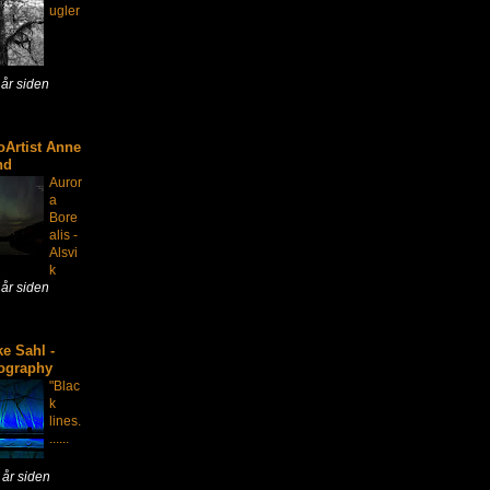
ugler
 år siden
oArtist Anne
nd
Auror
a
Bore
alis -
Alsvi
k
 år siden
e Sahl -
ography
"Blac
k
lines.
......
 år siden