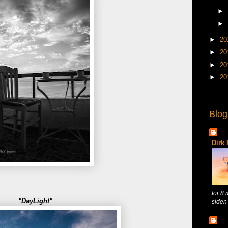
►
►
►
20
►
20
►
20
►
20
Blog
Dirk
for 8
"DayLight"
siden