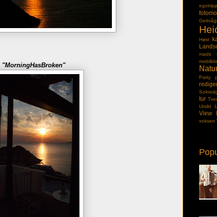
egotrip
fotomo
Geitvå
Hei
k
Høst
Lands
mads
mobilbl
"MorningHasBroken"
Natu
Party
redige
Solned
tur
Tve
Utsikt L
View 
voksen
Popu