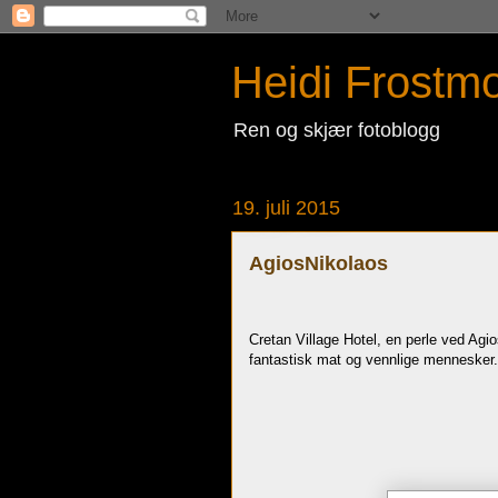
Heidi Frostm
Ren og skjær fotoblogg
19. juli 2015
AgiosNikolaos
Cretan Village Hotel, en perle ved Agios
fantastisk mat og vennlige mennesker.