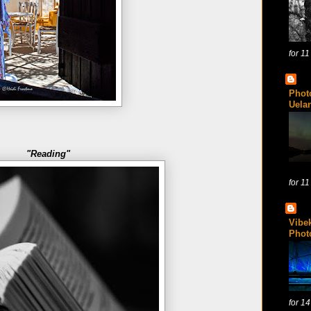
for 11
Phot
Uela
"Reading"
for 11
Vibek
Phot
for 14