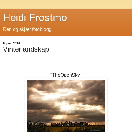
Heidi Frostmo
Ren og skjær fotoblogg
6. jan. 2016
Vinterlandskap
"TheOpenSky"