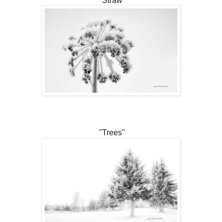
"Straw"
"Trees"